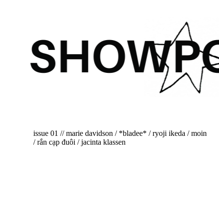
issue 01 // marie davidson / *bladee* / ryoji ikeda / moin
/ rắn cạp đuôi / jacinta klassen